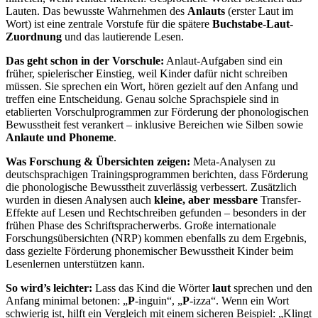
Lauten. Das bewusste Wahrnehmen des
Anlauts
(erster Laut im
Wort) ist eine zentrale Vorstufe für die spätere
Buchstabe-Laut-
Zuordnung
und das lautierende Lesen.
Das geht schon in der Vorschule:
Anlaut-Aufgaben sind ein
früher, spielerischer Einstieg, weil Kinder dafür nicht schreiben
müssen. Sie sprechen ein Wort, hören gezielt auf den Anfang und
treffen eine Entscheidung. Genau solche Sprachspiele sind in
etablierten Vorschulprogrammen zur Förderung der phonologischen
Bewusstheit fest verankert – inklusive Bereichen wie Silben sowie
Anlaute und Phoneme
.
Was Forschung & Übersichten zeigen:
Meta-Analysen zu
deutschsprachigen Trainingsprogrammen berichten, dass Förderung
die phonologische Bewusstheit zuverlässig verbessert. Zusätzlich
wurden in diesen Analysen auch
kleine, aber messbare
Transfer-
Effekte auf Lesen und Rechtschreiben gefunden – besonders in der
frühen Phase des Schriftspracherwerbs. Große internationale
Forschungsübersichten (NRP) kommen ebenfalls zu dem Ergebnis,
dass gezielte Förderung phonemischer Bewusstheit Kinder beim
Lesenlernen unterstützen kann.
So wird’s leichter:
Lass das Kind die Wörter
laut
sprechen und den
Anfang minimal betonen: „
P
-inguin“, „
P
-izza“. Wenn ein Wort
schwierig ist, hilft ein Vergleich mit einem sicheren Beispiel: „Klingt