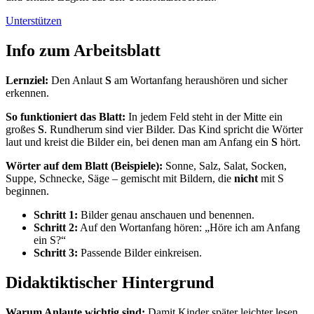
Unterstützen
Info zum Arbeitsblatt
Lernziel:
Den Anlaut
S
am Wortanfang heraushören und sicher
erkennen.
So funktioniert das Blatt:
In jedem Feld steht in der Mitte ein
großes
S
. Rundherum sind vier Bilder. Das Kind spricht die Wörter
laut und kreist die Bilder ein, bei denen man am Anfang ein
S
hört.
Wörter auf dem Blatt (Beispiele):
Sonne, Salz, Salat, Socken,
Suppe, Schnecke, Säge – gemischt mit Bildern, die
nicht
mit S
beginnen.
Schritt 1:
Bilder genau anschauen und benennen.
Schritt 2:
Auf den Wortanfang hören: „Höre ich am Anfang
ein S?“
Schritt 3:
Passende Bilder einkreisen.
Didaktiktischer Hintergrund
Warum Anlaute wichtig sind:
Damit Kinder später leichter lesen