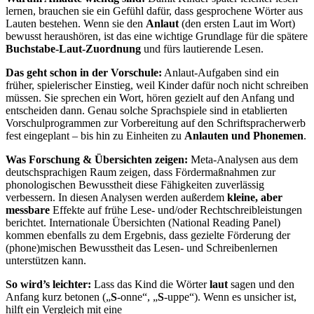
lernen, brauchen sie ein Gefühl dafür, dass gesprochene Wörter aus
Lauten bestehen. Wenn sie den
Anlaut
(den ersten Laut im Wort)
bewusst heraushören, ist das eine wichtige Grundlage für die spätere
Buchstabe-Laut-Zuordnung
und fürs lautierende Lesen.
Das geht schon in der Vorschule:
Anlaut-Aufgaben sind ein
früher, spielerischer Einstieg, weil Kinder dafür noch nicht schreiben
müssen. Sie sprechen ein Wort, hören gezielt auf den Anfang und
entscheiden dann. Genau solche Sprachspiele sind in etablierten
Vorschulprogrammen zur Vorbereitung auf den Schriftspracherwerb
fest eingeplant – bis hin zu Einheiten zu
Anlauten und Phonemen
.
Was Forschung & Übersichten zeigen:
Meta-Analysen aus dem
deutschsprachigen Raum zeigen, dass Fördermaßnahmen zur
phonologischen Bewusstheit diese Fähigkeiten zuverlässig
verbessern. In diesen Analysen werden außerdem
kleine, aber
messbare
Effekte auf frühe Lese- und/oder Rechtschreibleistungen
berichtet. Internationale Übersichten (National Reading Panel)
kommen ebenfalls zu dem Ergebnis, dass gezielte Förderung der
(phone)mischen Bewusstheit das Lesen- und Schreibenlernen
unterstützen kann.
So wird’s leichter:
Lass das Kind die Wörter
laut
sagen und den
Anfang kurz betonen („
S
-onne“, „
S
-uppe“). Wenn es unsicher ist,
hilft ein Vergleich mit eine