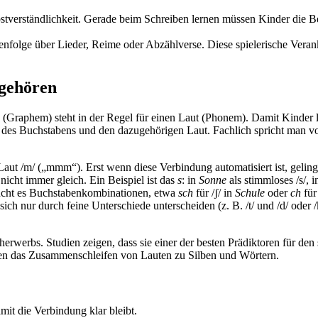
lbstverständlichkeit. Gerade beim Schreiben lernen müssen Kinder die
enfolge über Lieder, Reime oder Abzählverse. Diese spielerische Vera
ngehören
e (Graphem) steht in der Regel für einen Laut (Phonem). Damit Kinder 
m des Buchstabens und den dazugehörigen Laut. Fachlich spricht man v
aut /m/ („mmm“). Erst wenn diese Verbindung automatisiert ist, gelingt
cht immer gleich. Ein Beispiel ist das
s
: in
Sonne
als stimmloses /s/, 
cht es Buchstabenkombinationen, etwa
sch
für /ʃ/ in
Schule
oder
ch
für
h nur durch feine Unterschiede unterscheiden (z. B. /t/ und /d/ oder /k
werbs. Studien zeigen, dass sie einer der besten Prädiktoren für den s
ihnen das Zusammenschleifen von Lauten zu Silben und Wörtern.
it die Verbindung klar bleibt.