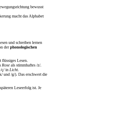
 Bewegungsrichtung bewusst
nkerung macht das Alphabet
lesen und schreiben lernen
on der
phonologischen
 flüssiges Lesen.
in
Rose
als stimmhaftes /z/.
 /ç/ in
Licht
.
/ und /g/). Das erschwert die
päteren Leseerfolg ist. Je