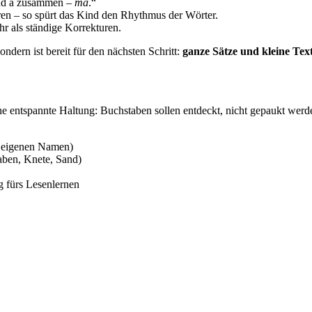
und a zusammen –
ma
.“
ren – so spürt das Kind den Rhythmus der Wörter.
r als ständige Korrekturen.
ondern ist bereit für den nächsten Schritt:
ganze Sätze und kleine Tex
eine entspannte Haltung: Buchstaben sollen entdeckt, nicht gepaukt wer
m eigenen Namen)
aben, Knete, Sand)
g fürs Lesenlernen