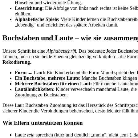
Hinsehen und wiederholte Übung.
Leserichtung:
Die Abfolge von links nach rechts ist keine Se
einüben.
Alphabetische Spiele:
Viele Kinder lernen die Buchstabenreih
„lebendig“ und erleichtert das spätere Arbeiten damit.
Buchstaben und Laute – wie sie zusamme
Unsere Schrift ist eine
Alphabetschrift
. Das bedeutet: Jeder Buchstab
können, müssen sie beide Ebenen gleichzeitig verknüpfen – die For
Rekodierung
.
Form → Laut:
Ein Kind erkennt die Form
M
und spricht den L
Ein Buchstabe, mehrere Laute:
Manche Buchstaben klingen ni
Mehrere Buchstaben für einen Laut:
Für manche Laute brau
Lautähnlichkeiten:
Kinder verwechseln manchmal Laute, die sic
Zuordnung zu Buchstaben.
Diese Laut-Buchstaben-Zuordnung ist das Herzstück des Schriftspracher
sicherer Kinder die Verbindungen beherrschen, desto leichter fällt 
Wie Eltern unterstützen können
Laute
rein
sprechen (kurz und deutlich „mmm“, nicht „em“), dam