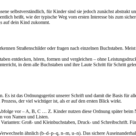
ene selbstverständlich, für Kinder sind sie jedoch zunächst abstrakt u
entlich heißt, wie der typische Weg vom ersten Interesse bis zum siche
as auf dein Kind zukommt.
kennen Straßenschilder oder fragen nach einzelnen Buchstaben. Meist 
ben entdecken, hören, formen und vergleichen – ohne Leistungsdruck,
erricht, in dem alle Buchstaben und ihre Laute Schritt für Schritt geler
. Es ist das Ordnungsgerüst unserer Schrift und damit die Basis für al
rozess, der viel wichtiger ist, als er auf den ersten Blick wirkt.
 Abfolge vor – A, B, C … Z. Kinder nutzen diese Ordnung später beim 
ren von Namen und Listen.
 Varianten: Groß- und Kleinbuchstaben, Druck- und Schreibschrift. Für
rwechseln ähnlich (b–d–p–q, n–m, u–n). Das sichere Auseinanderhalt