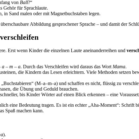
Anfang von
Ball
?“
as Gehör für Sprachlaute.
n, in Sand malen oder mit Magnetbuchstaben legen.
ne überschaubare Abbildung gesprochener Sprache – und damit der Schl
verschleifen
dere. Erst wenn Kinder die einzelnen Laute aneinanderreihen und
versch
 a – m – a
. Durch das Verschleifen wird daraus das Wort
Mama
.
einen, die Kindern das Lesen erleichtern. Viele Methoden setzen bewu
„Buchstabieren“ (M–a–m–a) und schaffen es nicht, flüssig zu verschle
hasen, die Übung und Geduld brauchen.
schneller, bis Kinder Wörter auf einen Blick erkennen – eine Vorausset
hlich eine Bedeutung tragen. Es ist ein echter „Aha-Moment“: Schrift b
das Spaß machen kann.
ma
).