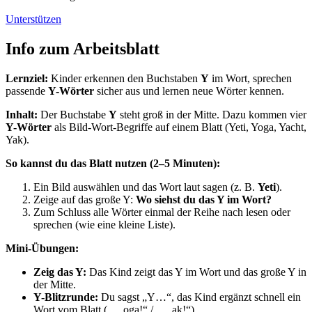
Unterstützen
Info zum Arbeitsblatt
Lernziel:
Kinder erkennen den Buchstaben
Y
im Wort, sprechen
passende
Y-Wörter
sicher aus und lernen neue Wörter kennen.
Inhalt:
Der Buchstabe
Y
steht groß in der Mitte. Dazu kommen vier
Y-Wörter
als Bild-Wort-Begriffe auf einem Blatt (Yeti, Yoga, Yacht,
Yak).
So kannst du das Blatt nutzen (2–5 Minuten):
Ein Bild auswählen und das Wort laut sagen (z. B.
Yeti
).
Zeige auf das große Y:
Wo siehst du das Y im Wort?
Zum Schluss alle Wörter einmal der Reihe nach lesen oder
sprechen (wie eine kleine Liste).
Mini-Übungen:
Zeig das Y:
Das Kind zeigt das Y im Wort und das große Y in
der Mitte.
Y-Blitzrunde:
Du sagst „Y…“, das Kind ergänzt schnell ein
Wort vom Blatt („…oga!“ / „…ak!“).