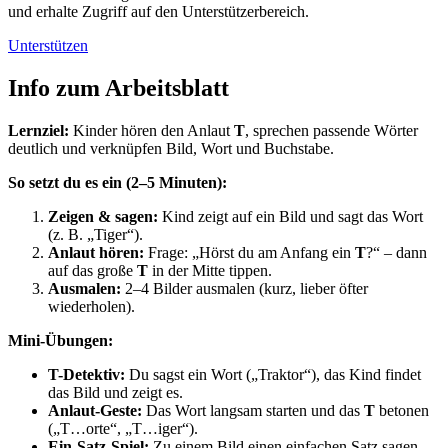
und erhalte Zugriff auf den Unterstützerbereich.
Unterstützen
Info zum Arbeitsblatt
Lernziel:
Kinder hören den Anlaut
T
, sprechen passende Wörter
deutlich und verknüpfen Bild, Wort und Buchstabe.
So setzt du es ein (2–5 Minuten):
Zeigen & sagen:
Kind zeigt auf ein Bild und sagt das Wort
(z. B. „Tiger“).
Anlaut hören:
Frage: „Hörst du am Anfang ein
T
?“ – dann
auf das große
T
in der Mitte tippen.
Ausmalen:
2–4 Bilder ausmalen (kurz, lieber öfter
wiederholen).
Mini-Übungen:
T-Detektiv:
Du sagst ein Wort („Traktor“), das Kind findet
das Bild und zeigt es.
Anlaut-Geste:
Das Wort langsam starten und das
T
betonen
(„T…orte“, „T…iger“).
Ein-Satz-Spiel:
Zu einem Bild einen einfachen Satz sagen