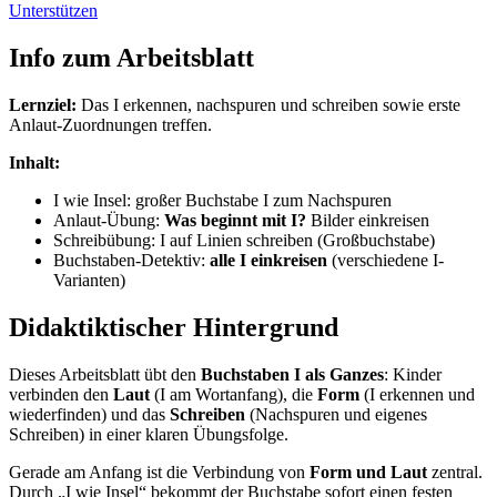
Unterstützen
Info zum Arbeitsblatt
Lernziel:
Das I erkennen, nachspuren und schreiben sowie erste
Anlaut-Zuordnungen treffen.
Inhalt:
I wie Insel: großer Buchstabe I zum Nachspuren
Anlaut-Übung:
Was beginnt mit I?
Bilder einkreisen
Schreibübung: I auf Linien schreiben (Großbuchstabe)
Buchstaben-Detektiv:
alle I einkreisen
(verschiedene I-
Varianten)
Didaktiktischer Hintergrund
Dieses Arbeitsblatt übt den
Buchstaben I als Ganzes
: Kinder
verbinden den
Laut
(I am Wortanfang), die
Form
(I erkennen und
wiederfinden) und das
Schreiben
(Nachspuren und eigenes
Schreiben) in einer klaren Übungsfolge.
Gerade am Anfang ist die Verbindung von
Form und Laut
zentral.
Durch „I wie Insel“ bekommt der Buchstabe sofort einen festen