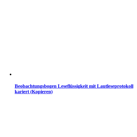
Beobachtungsbogen Leseflüssigkeit mit Lautleseprotokoll
kariert (Kopieren)