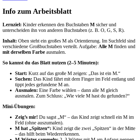
Info zum Arbeitsblatt
Lernziel:
Kinder erkennen den Buchstaben
M
sicher und
unterscheiden ihn von anderen Buchstaben (z. B. O, G, S, R).
Inhalt:
Oben steht ein großes M als Orientierung. Im Suchfeld sind
verschiedene Großbuchstaben verteilt. Aufgabe:
Alle M
finden und
mit derselben Farbe
ausmalen.
So kannst du das Blatt nutzen (2–5 Minuten):
Start:
Kurz auf das große M zeigen: „Das ist ein M.“
Suchen:
Das Kind fährt mit dem Finger im Feld entlang und
tippt jedes gefundene M an.
Ausmalen:
Eine Farbe wählen – dann alle M gleich
ausmalen. Zum Schluss: „Wie viele M hast du gefunden?“
Mini-Übungen:
Zeig’s mir!
Du sagst „M“ – das Kind zeigt schnell ein M im
Feld (ohne auszumalen).
M hat „Spitzen“:
Kind zeigt die zwei „Spitzen“ in der Mitte
– das hilft beim Wiedererkennen.
M-Wörter sammeln:
2–3 Wörter mit M am Anfang nennen