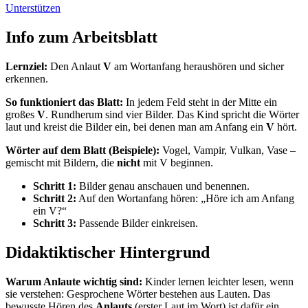
Unterstützen
Info zum Arbeitsblatt
Lernziel:
Den Anlaut
V
am Wortanfang heraushören und sicher
erkennen.
So funktioniert das Blatt:
In jedem Feld steht in der Mitte ein
großes
V
. Rundherum sind vier Bilder. Das Kind spricht die Wörter
laut und kreist die Bilder ein, bei denen man am Anfang ein
V
hört.
Wörter auf dem Blatt (Beispiele):
Vogel, Vampir, Vulkan, Vase –
gemischt mit Bildern, die
nicht
mit V beginnen.
Schritt 1:
Bilder genau anschauen und benennen.
Schritt 2:
Auf den Wortanfang hören: „Höre ich am Anfang
ein V?“
Schritt 3:
Passende Bilder einkreisen.
Didaktiktischer Hintergrund
Warum Anlaute wichtig sind:
Kinder lernen leichter lesen, wenn
sie verstehen: Gesprochene Wörter bestehen aus Lauten. Das
bewusste Hören des
Anlauts
(erster Laut im Wort) ist dafür ein